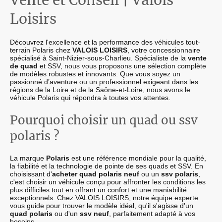
Vente et Conseil | Valois
Loisirs
Découvrez l'excellence et la performance des véhicules tout-
terrain Polaris chez
VALOIS LOISIRS
, votre concessionnaire
spécialisé à Saint-Nizier-sous-Charlieu. Spécialiste de la
vente
de quad
et SSV, nous vous proposons une sélection complète
de modèles robustes et innovants. Que vous soyez un
passionné d’aventure ou un professionnel exigeant dans les
régions de la Loire et de la Saône-et-Loire, nous avons le
véhicule Polaris qui répondra à toutes vos attentes.
Pourquoi choisir un quad ou ssv
polaris ?
La marque
Polaris
est une référence mondiale pour la qualité,
la fiabilité et la technologie de pointe de ses quads et SSV. En
choisissant d'
acheter
quad polaris neuf
ou un
ssv polaris
,
c'est choisir un véhicule conçu pour affronter les conditions les
plus difficiles tout en offrant un confort et une maniabilité
exceptionnels. Chez VALOIS LOISIRS, notre équipe experte
vous guide pour trouver le modèle idéal, qu'il s'agisse d'un
quad polaris
ou d'un
ssv neuf
, parfaitement adapté à vos
besoins.