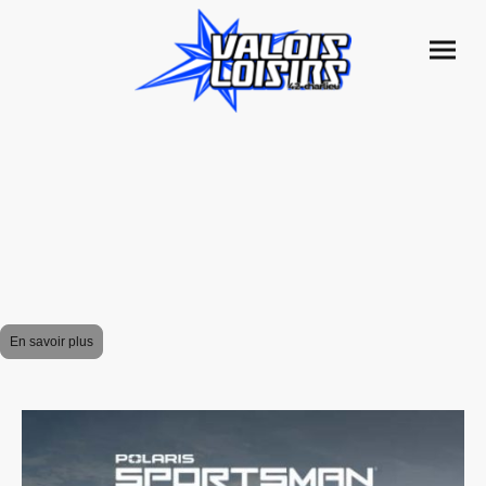
DESTOCKAGE !!!
Venez profiter d'offres exceptionnelles sur un selection de quads et SSV Polaris !
C'est l'occasion idéale de découvrir nos modèles et de bénéficier de promotions
uniques, UNIQUEMENT sur nos modèles en stock. Ne manquez pas cette chance
de vivre l'aventure avec Polaris et d'obtenir des conseils d'experts sur nos
véhicules tout-terrain. Soyez à l'affût des meilleures offres et rejoignez-nous pour
des journées inoubliables !
En savoir plus